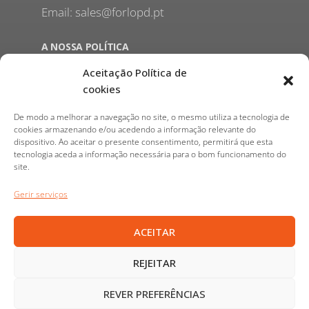
Email: sales@forlopd.pt
A NOSSA POLÍTICA
Aceitação Política de
Aviso Legal
cookies
Política de Privacidade
Politica de Cookies
De modo a melhorar a navegação no site, o mesmo utiliza a tecnologia de
Termos e condições gerais dos serviços
cookies armazenando e/ou acedendo a informação relevante do
dispositivo. Ao aceitar o presente consentimento, permitirá que esta
tecnologia aceda a informação necessária para o bom funcionamento do
site.
HORÁRIO DAS INSTALAÇÕES
Gerir serviços
SEGUNDA-FEIRA A SEXTA-FEIRA: 9:00-18:00
ACEITAR
FORLOPD ESPAÑA
REJEITAR
www.forlopd.es
REVER PREFERÊNCIAS
Calle Menorca 19