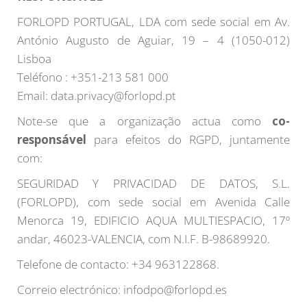
FORLOPD PORTUGAL, LDA com sede social em Av.
António Augusto de Aguiar, 19 – 4 (1050-012)
Lisboa
Teléfono : +351-213 581 000
Email: data.privacy@forlopd.pt
Note-se que a organização actua como
co-
responsável
para efeitos do RGPD, juntamente
com:
SEGURIDAD Y PRIVACIDAD DE DATOS, S.L.
(FORLOPD), com sede social em Avenida Calle
Menorca 19, EDIFICIO AQUA MULTIESPACIO, 17º
andar, 46023-VALENCIA, com N.I.F. B-98689920.
Telefone de contacto: +34 963122868.
Correio electrónico: infodpo@forlopd.es